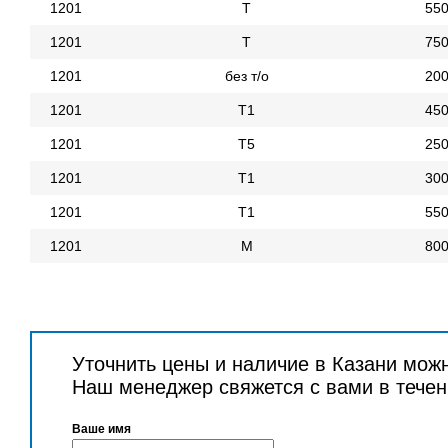
1201
Т
55
1201
Т
75
1201
без т/о
20
1201
Т1
45
1201
Т5
25
1201
Т1
30
1201
Т1
55
1201
М
80
Уточнить цены и наличие в Казани мож
Наш менеджер свяжется с вами в течен
Ваше имя