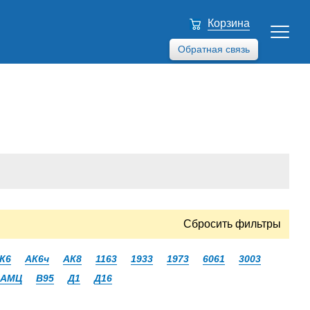
Корзина
Обратная связь
Сбросить фильтры
К6
АК6ч
АК8
1163
1933
1973
6061
3003
АМЦ
В95
Д1
Д16