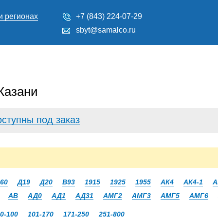
и регионах
+7 (843) 224-07-29
sbyt@samalco.ru
Казани
оступны под заказ
60
Д19
Д20
В93
1915
1925
1955
АК4
АК4-1
А
АВ
АД0
АД1
АД31
АМГ2
АМГ3
АМГ5
АМГ6
0-100
101-170
171-250
251-800