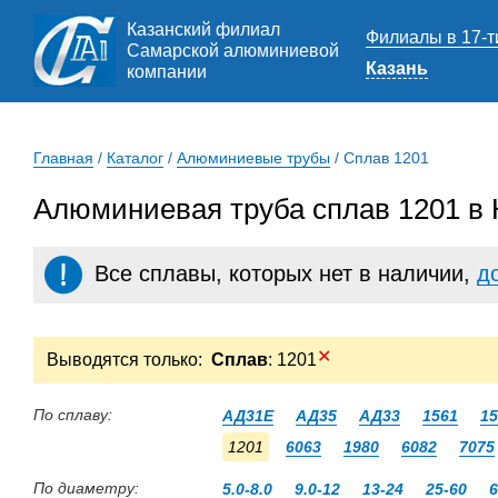
Казанский филиал
Филиалы в 17-т
Самарской алюминиевой
Казань
компании
Главная
/
Каталог
/
Алюминиевые трубы
/
Сплав 1201
Алюминиевая труба сплав 1201 в 
Все сплавы, которых нет в наличии,
д
✕
Выводятся только:
Сплав
: 1201
По сплаву:
АД31Е
АД35
АД33
1561
15
1201
6063
1980
6082
7075
По диаметру:
5.0-8.0
9.0-12
13-24
25-60
6