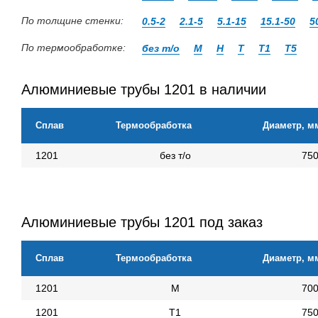
По толщине стенки:
0.5-2
2.1-5
5.1-15
15.1-50
5
По термообработке:
без т/о
М
Н
Т
Т1
Т5
Алюминиевые трубы 1201 в наличии
Сплав
Термообработка
Диаметр, м
1201
без т/о
75
Алюминиевые трубы 1201 под заказ
Сплав
Термообработка
Диаметр, м
1201
М
70
1201
Т1
75