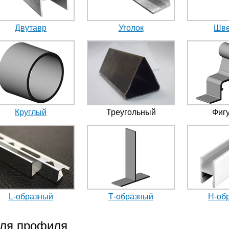
Двутавр
Уголок
Шве
Круглый
Треугольный
Фиг
L-образный
Т-образный
Н-об
для профиля