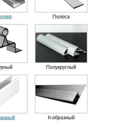
ллер
Полоса
урный
Полукруглый
разный
h-образный