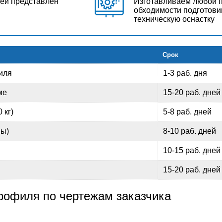
жей представлен
Изготавливаем любой п
обходимости подготови
техническую оснастку
Срок
иля
1-3 раб. дня
ме
15-20 раб. дней
 кг)
5-8 раб. дней
ны)
8-10 раб. дней
10-15 раб. дней
15-20 раб. дней
рофиля по чертежам заказчика