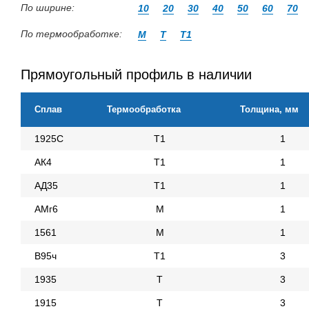
По ширине:
10
20
30
40
50
60
70
По термообработке:
М
Т
Т1
Прямоугольный профиль в наличии
Сплав
Термообработка
Толщина, мм
1925С
Т1
1
АК4
Т1
1
АД35
Т1
1
АМг6
М
1
1561
М
1
В95ч
Т1
3
1935
Т
3
1915
Т
3