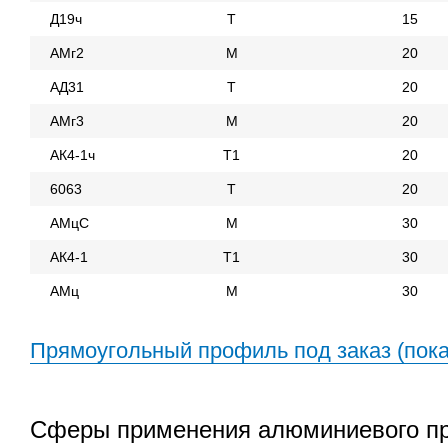
Д19ч
Т
15
АМг2
М
20
АД31
Т
20
АМг3
М
20
АК4-1ч
Т1
20
6063
Т
20
АМцС
М
30
АК4-1
Т1
30
АМц
М
30
Прямоугольный профиль под заказ (пока
Сферы применения алюминиевого пр