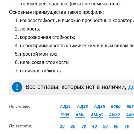
горячепрессованные (никак не помечаются).
Основные преимущества такого профиля:
износостойкость и высокие прочностные характери
легкость;
коррозионная стойкость;
невосприимчивость к химическим и иным видам в
простой монтаж;
невысокая стоимость;
отличная гибкость.
Все сплавы, которых нет в наличии,
д
По сплаву:
АД31
АД33
АД35
6060
606
1935
АМц
АМцС
АМг2
АМ
По высоте:
10
20
30
40
50
60
70