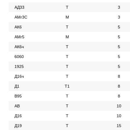
АД33
Т
3
АМг3С
М
3
АК6
Т
5
АМг5
М
5
АК6ч
Т
5
6060
Т
5
1925
Т
5
Д16ч
Т
8
Д1
Т1
8
В95
Т
8
АВ
Т
10
Д16
Т
10
Д19
Т
15