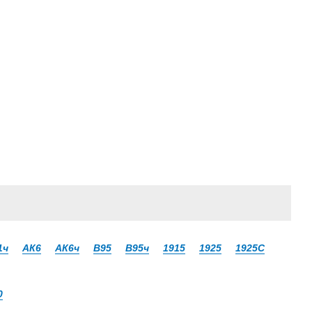
1ч
АК6
АК6ч
В95
В95ч
1915
1925
1925С
0