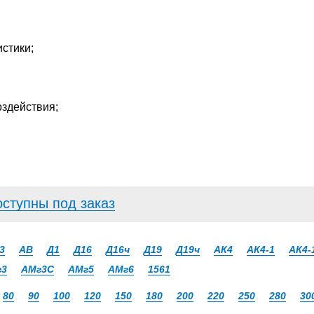
стики;
оздействия;
оступны под заказ
3
АВ
Д1
Д16
Д16ч
Д19
Д19ч
АК4
АК4-1
АК4-
г3
АМг3С
АМг5
АМг6
1561
80
90
100
120
150
180
200
220
250
280
30