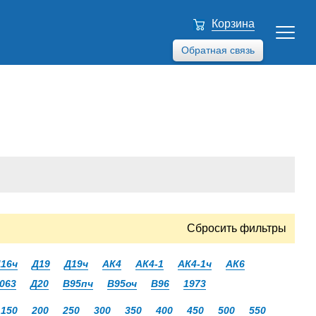
Корзина
Обратная связь
Сбросить фильтры
16ч
Д19
Д19ч
АК4
АК4-1
АК4-1ч
АК6
063
Д20
В95пч
В95оч
В96
1973
150
200
250
300
350
400
450
500
550