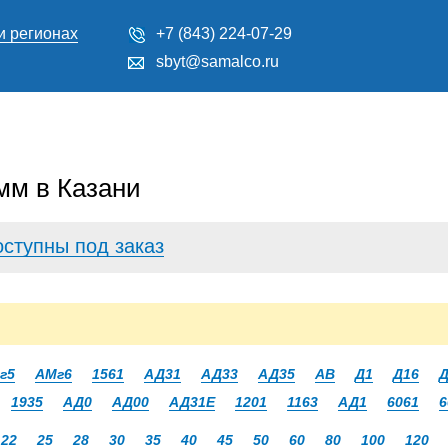
и регионах
+7 (843) 224-07-29
sbyt@samalco.ru
мм в Казани
оступны под заказ
г5
АМг6
1561
АД31
АД33
АД35
АВ
Д1
Д16
Д
1935
АД0
АД00
АД31Е
1201
1163
АД1
6061
6
22
25
28
30
35
40
45
50
60
80
100
120