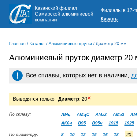
Казанский филиал
Филиалы в 17-т
Самарской алюминиевой
Казань
компании
Главная
/
Каталог
/
Алюминиевые прутки
/
Диаметр 20 мм
Алюминиевый пруток диаметр 20 
Все сплавы, которых нет в наличии,
д
✕
Выводятся только:
Диаметр
: 20
По сплаву:
АМц
АМцС
АМг2
АМг3
АМ
АК6ч
В95
В95ч
1915
1925
По диаметру:
8
10
12
15
16
18
20