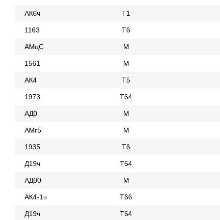
АК6ч
Т1
1163
Т6
АМцС
М
1561
М
АК4
Т5
1973
Т64
АД0
М
АМг5
М
1935
Т6
Д19ч
Т64
АД00
М
АК4-1ч
Т66
Д19ч
Т64