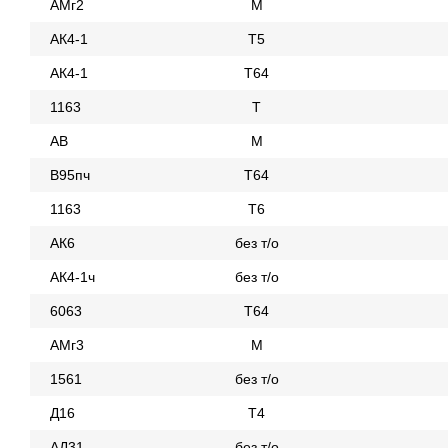
АМг2
М
АК4-1
Т5
АК4-1
Т64
1163
Т
АВ
М
В95пч
Т64
1163
Т6
АК6
без т/о
АК4-1ч
без т/о
6063
Т64
АМг3
М
1561
без т/о
Д16
Т4
АД31
без т/о