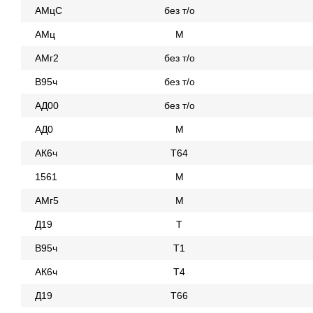
АМцС
без т/о
АМц
М
АМг2
без т/о
В95ч
без т/о
АД00
без т/о
АД0
М
АК6ч
Т64
1561
М
АМг5
М
Д19
Т
В95ч
Т1
АК6ч
Т4
Д19
Т66