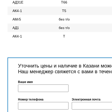
АД31Е
Т66
АК4-1
Т5
АМг5
без т/о
АД1
без т/о
АК4-1
Т
Уточнить цены и наличие в Казани мож
Наш менеджер свяжется с вами в течен
Ваше имя
Номер телефона
Электронная почта