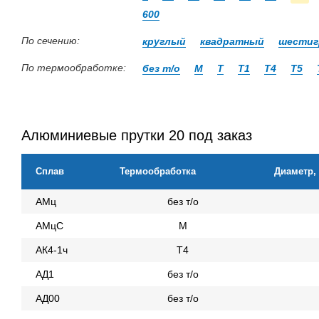
600
По сечению:
круглый
квадратный
шестиг
По термообработке:
без т/о
М
Т
Т1
Т4
Т5
Алюминиевые прутки 20 под заказ
Сплав
Термообработка
Диаметр,
АМц
без т/о
АМцС
М
АК4-1ч
Т4
АД1
без т/о
АД00
без т/о