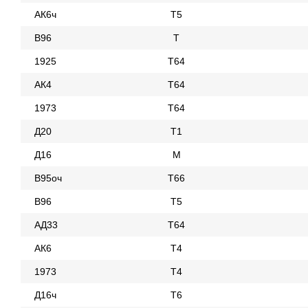
АК6ч
Т5
В96
Т
1925
Т64
АК4
Т64
1973
Т64
Д20
Т1
Д16
М
В95оч
Т66
В96
Т5
АД33
Т64
АК6
Т4
1973
Т4
Д16ч
Т6