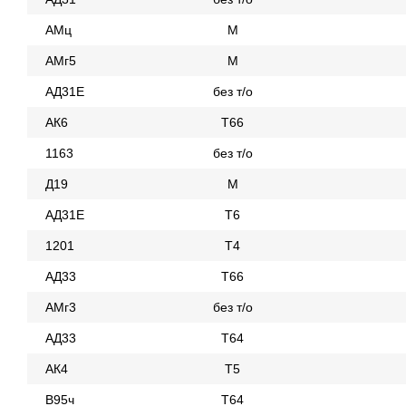
АМц
М
АМг5
М
АД31Е
без т/о
АК6
Т66
1163
без т/о
Д19
М
АД31Е
Т6
1201
Т4
АД33
Т66
АМг3
без т/о
АД33
Т64
АК4
Т5
В95ч
Т64