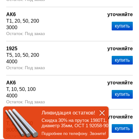
АК6
уточняйте
Т1
20
50
200
3000
Под заказ
1925
уточняйте
Т5
10
50
200
4000
Под заказ
АК6
уточняйте
Т
10
50
100
4000
Под заказ
Ликвидация остатков!
1973
уточняйте
Скидка 30% на пруток 1980Т1,
Т
10
50
50
диаметр 35мм, ОСТ 1 92058-90
8000
Подробнее по телефону. Звоните!
Под заказ