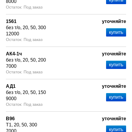
8000
Под заказ
1561
уточняйте
без т/о
20
50
300
12000
Под заказ
АК4-1ч
уточняйте
без т/о
20
50
200
7000
Под заказ
АД1
уточняйте
без т/о
20
50
150
9000
Под заказ
В96
уточняйте
Т1
20
50
300
7000