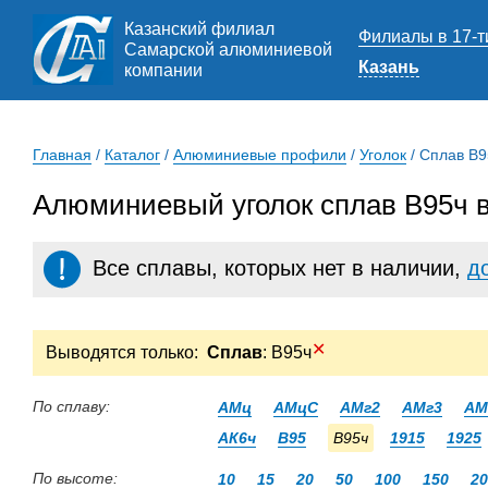
Казанский филиал
Филиалы в 17-т
Самарской алюминиевой
Казань
компании
Главная
/
Каталог
/
Алюминиевые профили
/
Уголок
/
Сплав В9
Алюминиевый уголок сплав В95ч в
Все сплавы, которых нет в наличии,
д
✕
Выводятся только:
Сплав
: В95ч
По сплаву:
АМц
АМцС
АМг2
АМг3
АМ
АК6ч
В95
В95ч
1915
1925
По высоте:
10
15
20
50
100
150
20