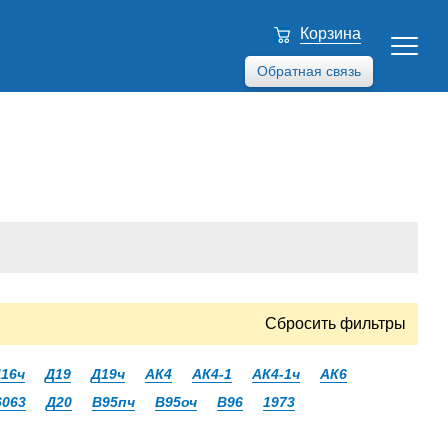
Корзина
Обратная связь
Сбросить фильтры
16ч
Д19
Д19ч
АК4
АК4-1
АК4-1ч
АК6
6063
Д20
В95пч
В95оч
В96
1973