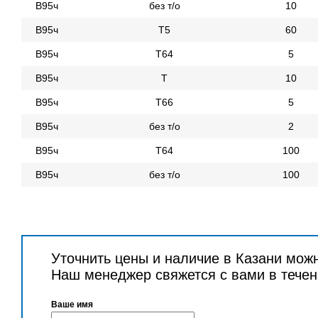
В95ч
без т/о
10
В95ч
Т5
60
В95ч
Т64
5
В95ч
Т
10
В95ч
Т66
5
В95ч
без т/о
2
В95ч
Т64
100
В95ч
без т/о
100
Уточнить цены и наличие в Казани мож
Наш менеджер свяжется с вами в течен
Ваше имя