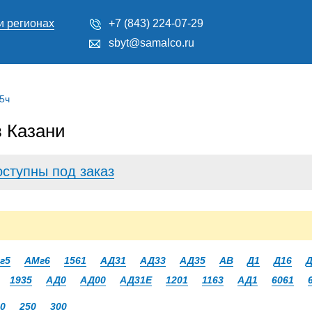
и регионах
+7 (843) 224-07-29
sbyt@samalco.ru
5ч
 Казани
оступны под заказ
г5
АМг6
1561
АД31
АД33
АД35
АВ
Д1
Д16
Д
1935
АД0
АД00
АД31Е
1201
1163
АД1
6061
0
250
300