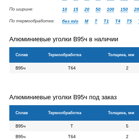
По ширине:
10
15
20
50
100
150
20
По термообработке:
без т/о
М
Т
Т1
Т4
Т5
Алюминиевые уголки В95ч в наличии
Сплав
Термообработка
Толщина, мм
В95ч
Т64
2
Алюминиевые уголки В95ч под заказ
Сплав
Термообработка
Толщина, мм
В95ч
Т
5
В95ч
Т64
2