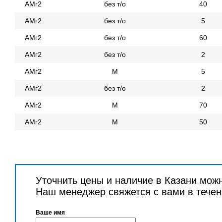
АМг2
без т/о
40
АМг2
без т/о
5
АМг2
без т/о
60
АМг2
без т/о
2
АМг2
М
5
АМг2
без т/о
2
АМг2
М
70
АМг2
М
50
Уточнить цены и наличие в Казани мож
Наш менеджер свяжется с вами в течен
Ваше имя