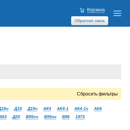
Корзина
Обратная связь
Сбросить фильтры
Д16ч
Д19
Д19ч
АК4
АК4-1
АК4-1ч
АК6
063
Д20
В95пч
В95оч
В96
1973