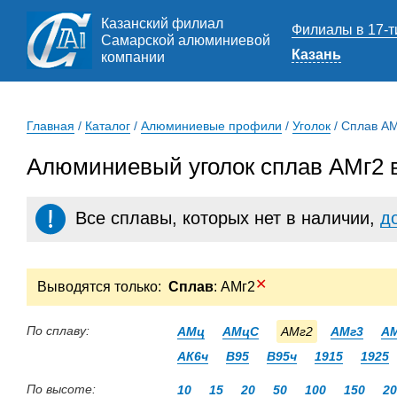
Казанский филиал
Филиалы в 17-т
Самарской алюминиевой
Казань
компании
Главная
/
Каталог
/
Алюминиевые профили
/
Уголок
/
Сплав А
Алюминиевый уголок сплав АМг2 
Все сплавы, которых нет в наличии,
д
✕
Выводятся только:
Сплав
: АМг2
По сплаву:
АМц
АМцС
АМг2
АМг3
А
АК6ч
В95
В95ч
1915
1925
По высоте:
10
15
20
50
100
150
20