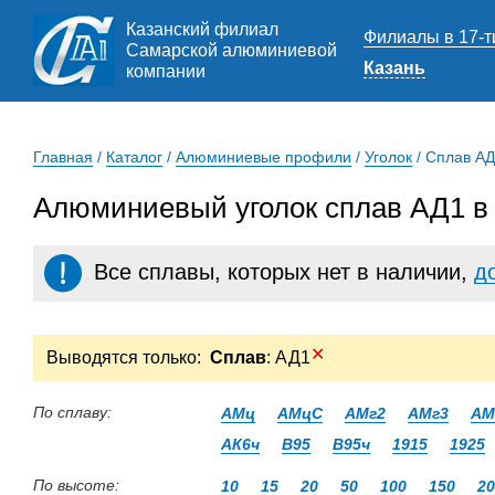
Казанский филиал
Филиалы в 17-т
Самарской алюминиевой
Казань
компании
Главная
/
Каталог
/
Алюминиевые профили
/
Уголок
/
Сплав А
Алюминиевый уголок сплав АД1 в
Все сплавы, которых нет в наличии,
д
✕
Выводятся только:
Сплав
: АД1
По сплаву:
АМц
АМцС
АМг2
АМг3
АМ
АК6ч
В95
В95ч
1915
1925
По высоте:
10
15
20
50
100
150
20