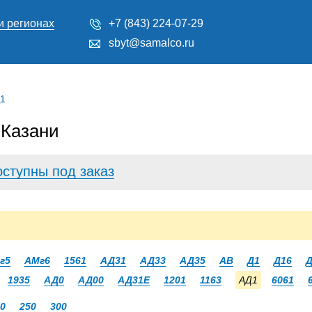
и регионах
+7 (843) 224-07-29
sbyt@samalco.ru
Д1
 Казани
оступны под заказ
г5
АМг6
1561
АД31
АД33
АД35
АВ
Д1
Д16
Д
1935
АД0
АД00
АД31Е
1201
1163
АД1
6061
0
250
300