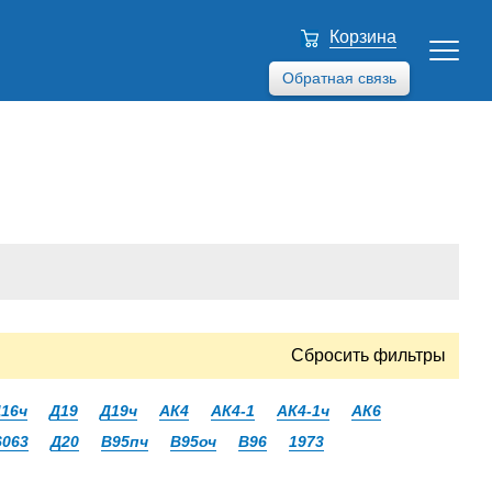
Корзина
Обратная связь
Сбросить фильтры
16ч
Д19
Д19ч
АК4
АК4-1
АК4-1ч
АК6
6063
Д20
В95пч
В95оч
В96
1973