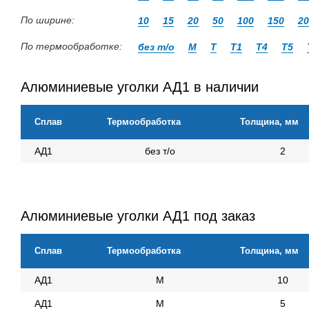
По ширине:
10
15
20
50
100
150
20
По термообработке:
без т/о
М
Т
Т1
Т4
Т5
Алюминиевые уголки АД1 в наличии
Сплав
Термообработка
Толщина, мм
АД1
без т/о
2
Алюминиевые уголки АД1 под заказ
Сплав
Термообработка
Толщина, мм
АД1
М
10
АД1
М
5