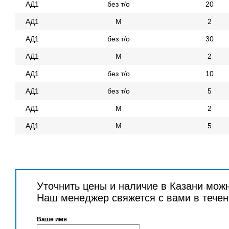
АД1
без т/о
20
АД1
М
2
АД1
без т/о
30
АД1
М
2
АД1
без т/о
10
АД1
без т/о
5
АД1
М
2
АД1
М
5
Уточнить цены и наличие в Казани мож
Наш менеджер свяжется с вами в течен
Ваше имя