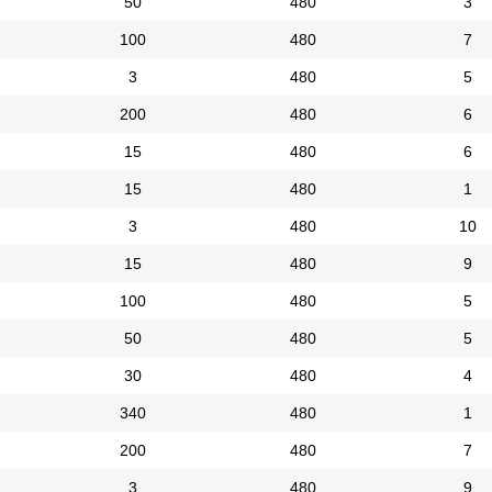
50
480
3
100
480
7
3
480
5
200
480
6
15
480
6
15
480
1
3
480
10
15
480
9
100
480
5
50
480
5
30
480
4
340
480
1
200
480
7
3
480
9