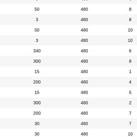
50
480
8
3
480
8
50
480
10
3
480
10
340
480
6
300
480
8
15
480
1
200
480
4
15
480
5
300
480
2
200
480
7
30
480
7
30
480
10