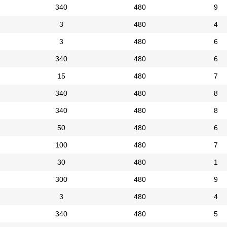
340
480
9
3
480
4
3
480
6
340
480
6
15
480
7
340
480
8
340
480
8
50
480
6
100
480
7
30
480
1
300
480
9
3
480
4
340
480
5