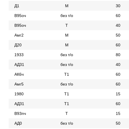
Д1
М
30
В95оч
без т/о
60
В95оч
Т
40
Амг2
М
50
Д20
М
60
1933
без т/о
80
АД31
без т/о
40
АК6ч
Т1
60
Амг5
без т/о
60
1980
Т1
15
АД31
Т1
60
В93пч
Т
15
АД0
без т/о
50