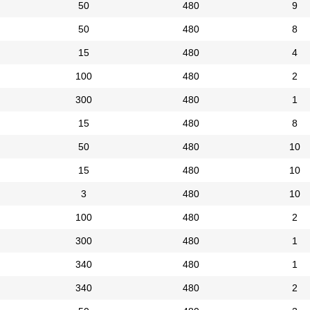
50
480
9
50
480
8
15
480
4
100
480
2
300
480
1
15
480
8
50
480
10
15
480
10
3
480
10
100
480
2
300
480
1
340
480
1
340
480
2