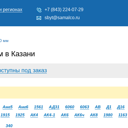
и регионах
+7 (843) 224-07-29
sbyt@samalco.ru
0 мм
 в Казани
оступны под заказ
Амг5
Амг6
1561
АД31
6060
6063
АВ
Д1
Д16
1915
1925
АК4
АК4-1
АК6
АК6ч
АК8
1980
1163
340