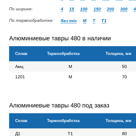
По ширине:
4
15
100
150
200
300
4
По термообработке:
без т/о
М
Т
Т1
Алюминиевые тавры 480 в наличии
Сплав
Термообработка
Толщина, мм
Амц
М
50
1201
М
70
Алюминиевые тавры 480 под заказ
Сплав
Термообработка
Толщина, мм
Д1
Т1
80