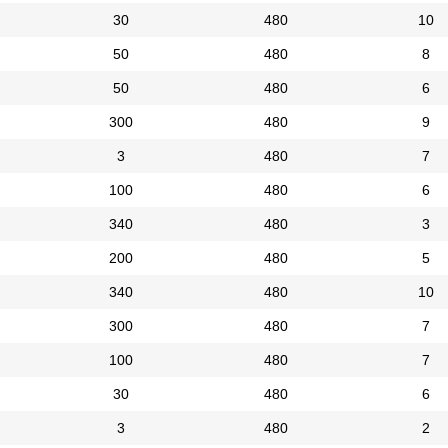
30
480
10
50
480
8
50
480
6
300
480
9
3
480
7
100
480
6
340
480
3
200
480
5
340
480
10
300
480
7
100
480
7
30
480
6
3
480
2