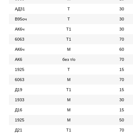
АД31
Т
30
В95оч
Т
30
АК6ч
Т1
30
6063
Т1
70
АК6ч
М
60
АК6
без т/о
70
1925
Т
15
6063
М
70
Д19
Т1
15
1933
М
30
Д16
М
15
1925
М
50
Д21
Т1
70