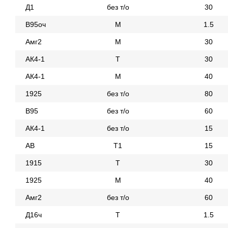
Д1
без т/о
30
В95оч
М
1.5
Амг2
М
30
АК4-1
Т
30
АК4-1
М
40
1925
без т/о
80
В95
без т/о
60
АК4-1
без т/о
15
АВ
Т1
15
1915
Т
30
1925
М
40
Амг2
без т/о
60
Д16ч
Т
1.5