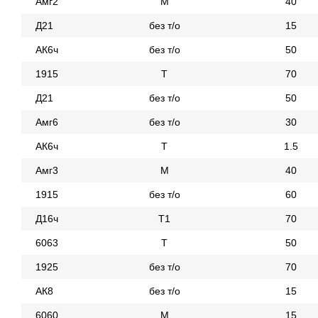
Амг2
М
40
Д21
без т/о
15
АК6ч
без т/о
50
1915
Т
70
Д21
без т/о
50
Амг6
без т/о
30
АК6ч
Т
1.5
Амг3
М
40
1915
без т/о
60
Д16ч
Т1
70
6063
Т
50
1925
без т/о
70
АК8
без т/о
15
6060
М
15