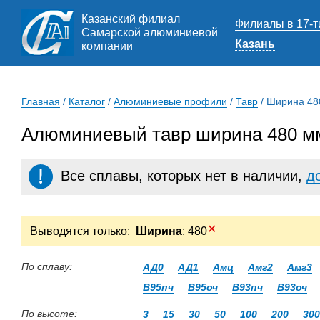
Казанский филиал
Филиалы в 17-т
Самарской алюминиевой
Казань
компании
Главная
/
Каталог
/
Алюминиевые профили
/
Тавр
/
Ширина 48
Алюминиевый тавр ширина 480 мм
Все сплавы, которых нет в наличии,
д
✕
Выводятся только:
Ширина
: 480
По сплаву:
АД0
АД1
Амц
Амг2
Амг3
В95пч
В95оч
В93пч
В93оч
По высоте:
3
15
30
50
100
200
300