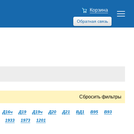
Корзина
Обратная связь
Сбросить фильтры
Д16ч
Д19
Д19ч
Д20
Д21
ВД1
В95
В93
1933
1973
1201