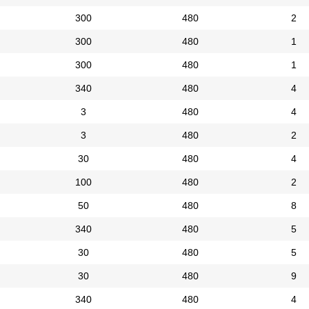
300
480
2
300
480
1
300
480
1
340
480
4
3
480
4
3
480
2
30
480
4
100
480
2
50
480
8
340
480
5
30
480
5
30
480
9
340
480
4