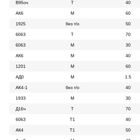
В95оч
Т
40
АК6
М
60
1925
без т/о
50
6063
Т
70
6063
М
30
АК6
М
40
1201
М
60
АД0
М
1.5
АК4-1
без т/о
40
1933
М
30
Д16ч
Т
70
6063
Т1
40
АК4
Т1
50