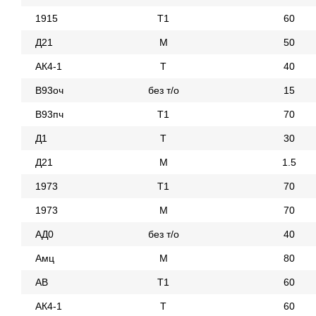
1915
Т1
60
Д21
М
50
АК4-1
Т
40
В93оч
без т/о
15
В93пч
Т1
70
Д1
Т
30
Д21
М
1.5
1973
Т1
70
1973
М
70
АД0
без т/о
40
Амц
М
80
АВ
Т1
60
АК4-1
Т
60