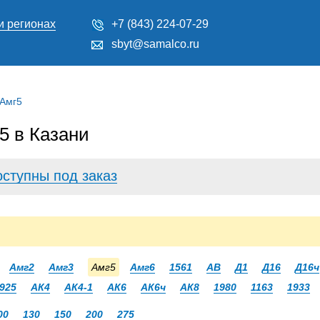
и регионах
+7 (843) 224-07-29
sbyt@samalco.ru
 Амг5
 в Казани
оступны под заказ
Амг2
Амг3
Амг5
Амг6
1561
АВ
Д1
Д16
Д16ч
925
АК4
АК4-1
АК6
АК6ч
АК8
1980
1163
1933
00
130
150
200
275