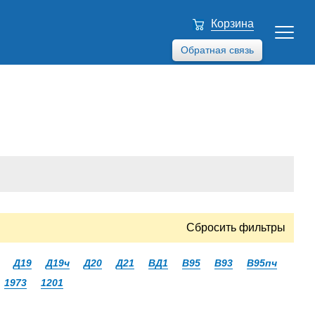
Корзина
Обратная связь
Сбросить фильтры
Д19
Д19ч
Д20
Д21
ВД1
В95
В93
В95пч
1973
1201