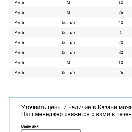
Амг5
М
10
Амг5
М
25
Амг5
без т/о
40
Амг5
без т/о
1
Амг5
без т/о
20
Амг5
без т/о
30
Амг5
М
10
Амг5
без т/о
25
Уточнить цены и наличие в Казани мож
Наш менеджер свяжется с вами в течен
Ваше имя