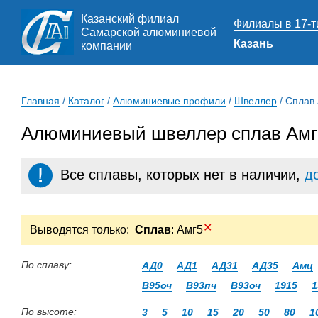
Казанский филиал
Филиалы в 17-т
Самарской алюминиевой
Казань
компании
Главная
/
Каталог
/
Алюминиевые профили
/
Швеллер
/
Сплав
Алюминиевый швеллер сплав Амг5
Все сплавы, которых нет в наличии,
д
✕
Выводятся только:
Сплав
: Амг5
По сплаву:
АД0
АД1
АД31
АД35
Амц
В95оч
В93пч
В93оч
1915
1
По высоте:
3
5
10
15
20
50
80
1