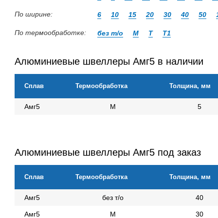
По ширине:
6
10
15
20
30
40
50
По термообработке:
без т/о
М
Т
Т1
Алюминиевые швеллеры Амг5 в наличии
Сплав
Термообработка
Толщина, мм
Амг5
М
5
Алюминиевые швеллеры Амг5 под заказ
Сплав
Термообработка
Толщина, мм
Амг5
без т/о
40
Амг5
М
30