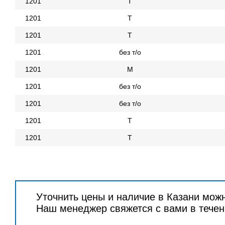
1201
Т
1201
Т
1201
Т
1201
без т/о
1201
М
1201
без т/о
1201
без т/о
1201
Т
1201
Т
Уточнить цены и наличие в Казани мож
Наш менеджер свяжется с вами в течен