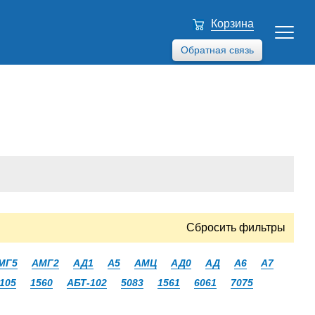
Корзина
Обратная связь
Сбросить фильтры
МГ5
АМГ2
АД1
А5
АМЦ
АД0
АД
А6
А7
105
1560
АБТ-102
5083
1561
6061
7075