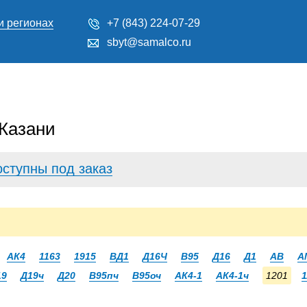
и регионах
+7 (843) 224-07-29
sbyt@samalco.ru
 Казани
оступны под заказ
АК4
1163
1915
ВД1
Д16Ч
В95
Д16
Д1
АВ
А
19
Д19ч
Д20
В95пч
В95оч
АК4-1
АК4-1ч
1201
1