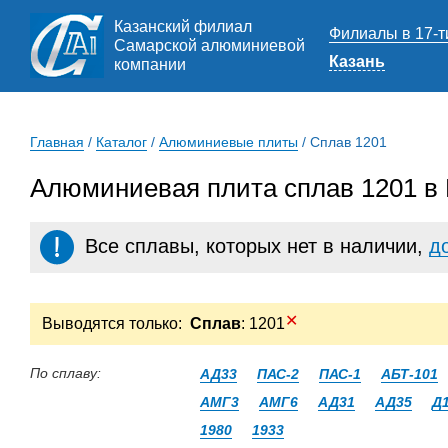
Казанский филиал
Филиалы в 17-т
Самарской алюминиевой
Казань
компании
Главная
/
Каталог
/
Алюминиевые плиты
/
Сплав 1201
Алюминиевая плита сплав 1201 в
Все сплавы, которых нет в наличии,
д
✕
Выводятся только:
Сплав
: 1201
По сплаву:
АД33
ПАС-2
ПАС-1
АБТ-101
АМГ3
АМГ6
АД31
АД35
Д
1980
1933